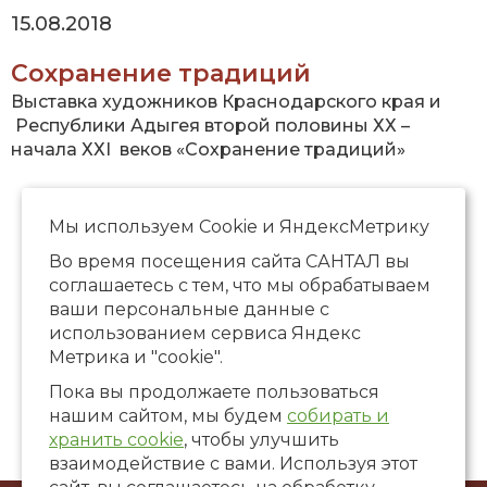
15.08.2018
Сохранение традиций
Выставка художников Краснодарского края и
Республики Адыгея второй половины ХХ –
начала ХХI веков «Сохранение традиций»
Страницы
« первая
‹ предыдущая
…
4
5
6
7
8
9
Мы используем Сookie и ЯндексМетрику
10
11
12
…
следующая ›
последняя »
Во время посещения сайта САНТАЛ вы
соглашаетесь с тем, что мы обрабатываем
ваши персональные данные с
использованием сервиса Яндекс
Метрика и "cookie".
Пока вы продолжаете пользоваться
нашим сайтом, мы будем
собирать и
хранить cookie
, чтобы улучшить
взаимодействие с вами. Используя этот