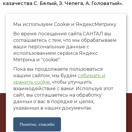
казачества С. Белый, З. Чепега, А. Головатый».
Страницы
« первая
‹ предыдущая
1
2
3
4
5
6
7
8
Мы используем Сookie и ЯндексМетрику
9
…
следующая ›
последняя »
Во время посещения сайта САНТАЛ вы
соглашаетесь с тем, что мы обрабатываем
ваши персональные данные с
использованием сервиса Яндекс
Метрика и "cookie".
Пока вы продолжаете пользоваться
нашим сайтом, мы будем
собирать и
хранить cookie
, чтобы улучшить
взаимодействие с вами. Используя этот
сайт, вы соглашаетесь на обработку
данных о вас в порядке и целях,
© ООО Художественная галерея «САНТАЛ», 2002-2026
указанных в наших документах.
г. Краснодар, ул. Коммунаров, 58
santalgallery@yandex.ru
Понятно, спасибо