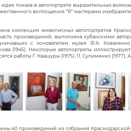
а идея показа в автопортрете выразительных возмо
ожественного воплощения "Я" мастерами изобразите
лена коллекция живописных автопортретов Красно
 часть произведений, выполнена кубанскими авто
ничавших с основателем музея Ф.А. Коваленко -
икова (1945). Некоторые автопортреты иллюстриру
ятся работы Г. Квашуры (1975), П. Сулименко (1977), 
лены 40 произведений из собрания Краснодарско