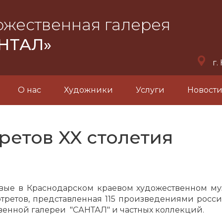
ожественная галерея
НТАЛ»
г.
О нас
Художники
Услуги
Новост
третов XX столетия
ые в Краснодарском краевом художественном муз
ртретов, представленная 115 произведениями росси
венной галереи "САНТАЛ" и частных коллекций.