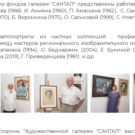
з фондов галереи "САНТАЛ" представлены работами:
ва (1966), И. Амияна (1960), П. Амасьяна (1962), С. С
970), Б. Воронкина (1975), О. Сальковой (1999), С. Но
втопортреты из частных коллекций професс
яду мастеров регионального изобразительного ис
амана (1994), О. Беднаржик (2004), Е. Букиной (20
а (2019), Г. Приведенцева (1981) и др.
стороны "Художественной галереи "САНТАЛ" выст