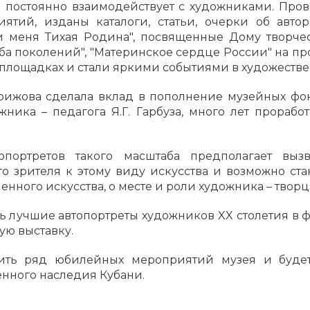
г. постоянно взаимодействует с художниками. Про
ятий, изданы каталоги, статьи, очерки об авто
 меня Тихая Родина", посвященные Дому творчест
дьба поколений", "Материнское сердце России" на п
площадках и стали яркими событиями в художестве
трижова сделала вклад в пополнение музейных ф
жника – педагога Я.Г. Гарбуза, много лет прораб
опортретов такого масштаба предполагает вызв
о зрителя к этому виду искусства и возможно ст
енного искусства, о месте и роли художника – творц
ть лучшие автопортреты художников XX столетия в ф
ую выставку.
ить ряд юбилейных мероприятий музея и будет
нного наследия Кубани.