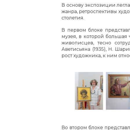
В основу экспозиции легл
жанра, ретроспективы худ
столетия.
В первом блоке представ
музея, в которой большая
живописцев, тесно сотруд
Аветисьяна (1935), Н. Шар
рост художника, к ним относ
Во втором блоке представ