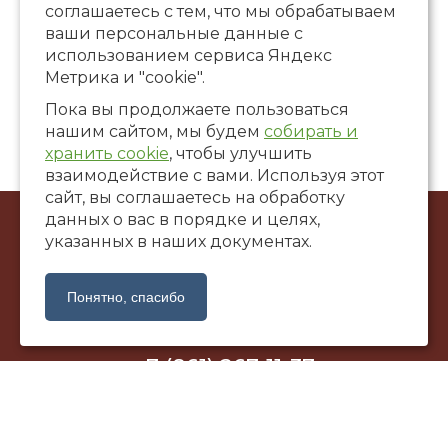
соглашаетесь с тем, что мы обрабатываем
ваши персональные данные с
использованием сервиса Яндекс
Метрика и "cookie".
Пока вы продолжаете пользоваться
нашим сайтом, мы будем
собирать и
хранить cookie
, чтобы улучшить
взаимодействие с вами. Используя этот
сайт, вы соглашаетесь на обработку
данных о вас в порядке и целях,
© ООО Художественная галерея «САНТАЛ», 2002-2026
указанных в наших документах.
г. Краснодар, ул. Коммунаров, 58
santalgallery@yandex.ru
Понятно, спасибо
+7 (861) 267-11-37
Политика обработки персональных данных