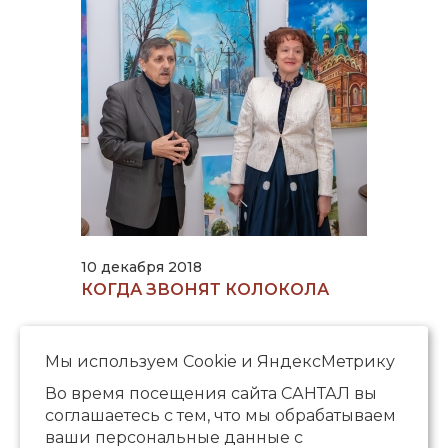
10 декабря 2018
КОГДА ЗВОНЯТ КОЛОКОЛА
Страницы
« первая
‹ предыдущая
…
11
12
13
…
Мы используем Сookie и ЯндексМетрику
следующая ›
последняя »
Во время посещения сайта САНТАЛ вы
соглашаетесь с тем, что мы обрабатываем
ваши персональные данные с