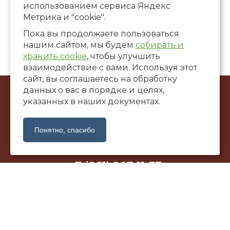
использованием сервиса Яндекс
Метрика и "cookie".
Пока вы продолжаете пользоваться
нашим сайтом, мы будем
собирать и
хранить cookie
, чтобы улучшить
взаимодействие с вами. Используя этот
сайт, вы соглашаетесь на обработку
данных о вас в порядке и целях,
© ООО Художественная галерея «САНТАЛ», 2002-2026
указанных в наших документах.
г. Краснодар, ул. Коммунаров, 58
santalgallery@yandex.ru
Понятно, спасибо
+7 (861) 267-11-37
Политика обработки персональных данных