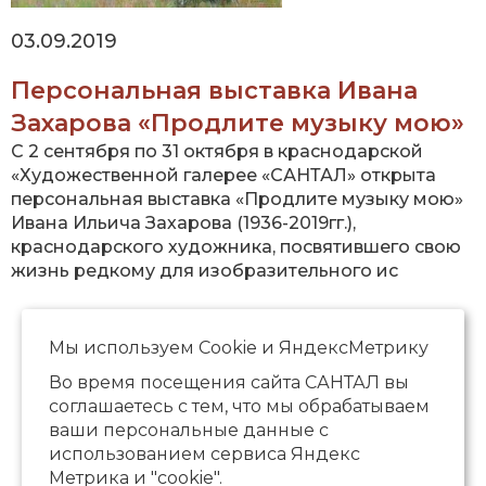
03.09.2019
Персональная выставка Ивана
Захарова «Продлите музыку мою»
С 2 сентября по 31 октября в краснодарской
«Художественной галерее «САНТАЛ» открыта
персональная выставка «Продлите музыку мою»
Ивана Ильича Захарова (1936-2019гг.),
краснодарского художника, посвятившего свою
жизнь редкому для изобразительного ис
Страницы
« первая
‹ предыдущая
…
3
4
5
6
7
8
9
Мы используем Сookie и ЯндексМетрику
10
11
…
следующая ›
последняя »
Во время посещения сайта САНТАЛ вы
соглашаетесь с тем, что мы обрабатываем
ваши персональные данные с
использованием сервиса Яндекс
Метрика и "cookie".