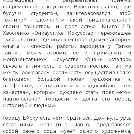
исследовал и разрабатывал приёмы
современной энкаустики. Валентин Папко, ещё
будучи студентом, заинтересовался этой
техникой – сложной и такой привлекательной
своим таинством и древностью. Книга В.В.
Хвостенко «Энкаустика. Искусство, пережившее
тысячелетия», где описаны проводимые автором
опыты и способы работы, зародила у Папко
тайную мечту освоить ее и применить в
монументальном искусстве. Очень хотелось
связать античность с современностью. Так из
мечты рождалась реальность, осуществившаяся
благодаря большой любви художника к
профессии, настойчивости и трудолюбию – тем
качествам, которым суждено стать предметом
национальной гордости и долга его перед
историей и людьми.
Городу Ейску есть чем гордиться. Дом культуры,
стараниями Валентина Папко, представляет
собой своего рода музей одного художника,