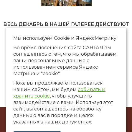
ВЕСЬ ДЕКАБРЬ В НАШЕЙ ГАЛЕРЕЕ ДЕЙСТВУЮТ
ПРЕДНОВОГОДНИЕ СКИДКИ
Мы используем Сookie и ЯндексМетрику
Во время посещения сайта САНТАЛ вы
соглашаетесь с тем, что мы обрабатываем
ваши персональные данные с
использованием сервиса Яндекс
Метрика и "cookie".
Пока вы продолжаете пользоваться
нашим сайтом, мы будем
собирать и
хранить cookie
, чтобы улучшить
взаимодействие с вами. Используя этот
сайт, вы соглашаетесь на обработку
данных о вас в порядке и целях,
© ООО Художественная галерея «САНТАЛ», 2002-2026
указанных в наших документах.
г. Краснодар, ул. Коммунаров, 58
santalgallery@yandex.ru