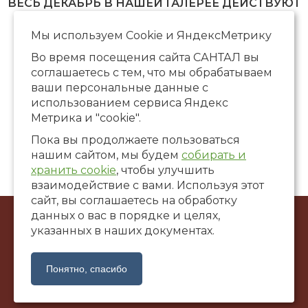
ВЕСЬ ДЕКАБРЬ В НАШЕЙ ГАЛЕРЕЕ ДЕЙСТВУЮТ
ПРЕДНОВОГОДНИЕ СКИДКИ
Мы используем Сookie и ЯндексМетрику
Во время посещения сайта САНТАЛ вы
соглашаетесь с тем, что мы обрабатываем
ваши персональные данные с
использованием сервиса Яндекс
Метрика и "cookie".
Пока вы продолжаете пользоваться
нашим сайтом, мы будем
собирать и
хранить cookie
, чтобы улучшить
взаимодействие с вами. Используя этот
сайт, вы соглашаетесь на обработку
данных о вас в порядке и целях,
© ООО Художественная галерея «САНТАЛ», 2002-2026
указанных в наших документах.
г. Краснодар, ул. Коммунаров, 58
santalgallery@yandex.ru
Понятно, спасибо