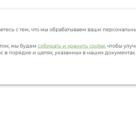
етесь с тем, что мы обрабатываем ваши персональ
том, мы будем
собирать и хранить cookie
, чтобы улу
ас в порядке и целях, указанных в наших документах.
+7 (861
г. Краснодар, ул. Коммунаров, 58
santalgallery@yandex.ru
37