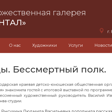
ожественная галерея
НТАЛ»
г.
О нас
Художники
Услуги
Новост
ы. Бессмертный полк.
одарская краевая детско-юношеская общественная орга
я» знакомила гостей с итоговой выставкой по программ
 бессменный художественный руководитель Василий Ив
нва-студии.
 Рысухина Людмила Васильевна дополнила рассказ