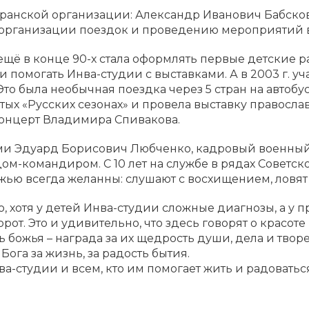
ранской организации: Александр Иванович Бабсков 
 организации поездок и проведению мероприятий в 
щё в конце 90-х стала оформлять первые детские р
 помогать Инва-студии с выставками. А в 2003 г. у
о была необычная поездка через 5 стран на автобус
ых «Русских сезонах» и провела выставку православ
концерт Владимира Спивакова.
и Эдуард Борисович Любченко, кадровый военный,
цом-командиром. С 10 лет на службе в рядах Советск
жью всегда желанны: слушают с восхищением, ловят
, хотя у детей Инва-студии сложные диагнозы, а у 
рот. Это и удивительно, что здесь говорят о красоте
ь божья – награда за их щедрость души, дела и тво
ога за жизнь, за радость бытия.
ва-студии и всем, кто им помогает жить и радовать