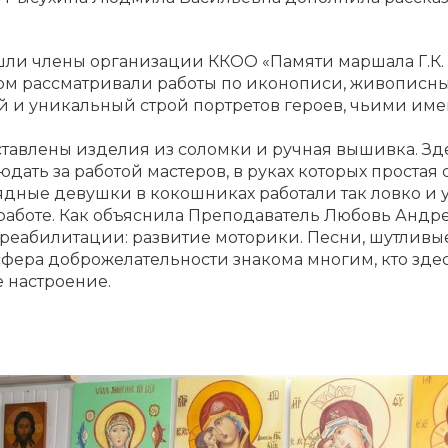
ишли члены организации ККОО «Памяти маршала Г.К.
сом рассматривали работы по иконописи, живописн
ей и уникальный строй портретов героев, чьими им
тавлены изделия из соломки и ручная вышивка. Зд
людать за работой мастеров, в руках которых проста
ядные девушки в кокошниках работали так ловко и у
работе. Как объяснила Преподаватель Любовь Андре
 реабилитации: развитие моторики. Песни, шутливы
фера доброжелательности знакома многим, кто здесь 
 настроение.