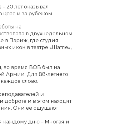
– 20 лет оказывал
крае и за рубежом.
аботы на
частвовала в двухнедельном
е в Париж, где студия
ных икон в театре «Шатле»,
 во время ВОВ был на
ой Армии. Для 88-летнего
 каждое слово.
преподавателей и
 и доброте и в этом находят
рения. Они её ощущают
ся каждому дню – Многая и