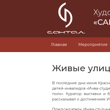
Худ
«СА
Главная
Мероприятия
Живые улиц
В последние дни июня Красн
детей-инвалидов «Инва-студи
полк». Куратор выставки и
рассказывал о достижениях И
Председатель Инва-студии