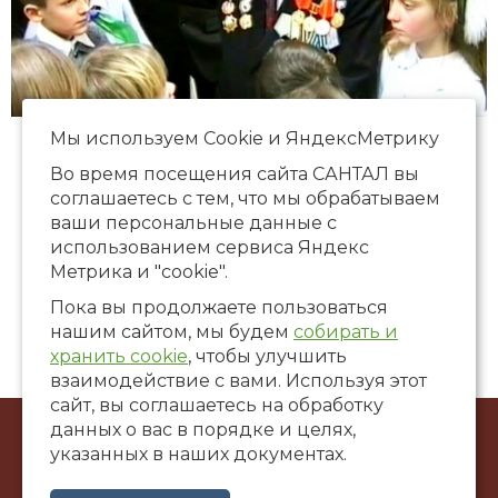
Мы используем Сookie и ЯндексМетрику
Во время посещения сайта САНТАЛ вы
соглашаетесь с тем, что мы обрабатываем
ваши персональные данные с
использованием сервиса Яндекс
Метрика и "cookie".
Пока вы продолжаете пользоваться
нашим сайтом, мы будем
собирать и
хранить cookie
, чтобы улучшить
взаимодействие с вами. Используя этот
сайт, вы соглашаетесь на обработку
данных о вас в порядке и целях,
© ООО Художественная галерея «САНТАЛ», 2002-2026
указанных в наших документах.
г. Краснодар, ул. Коммунаров, 58
santalgallery@yandex.ru