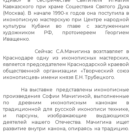
«Диво» в сестричестве Святителя Игнатия
Кавказского при храме Сошествия Святого Духа
(Москва). В начале 1990-х годов она поступила в
иконописную мастерскую при Центре народной
культуры Кубани во главе с заслуженным
художником РФ, протоиереем Георгием
Иващенко.
Сейчас С.А.Мачигина возглавляет в
Краснодаре одну из иконописных мастерских,
является председателем Краснодарской краевой
общественной организации «Творческий союз
иконописцев» имени князя Е.Н. Трубецкого.
На выставке представлены иконописные
произведения Софии Мачигиной, выполненные
по древним иконописным канонам в
традиционной для русской иконописи технике,
и парсуны, изображающие выдающихся
деятелей нашего Отечества. Мачигина ищет
развитие внутри канона, опираясь на традицию.