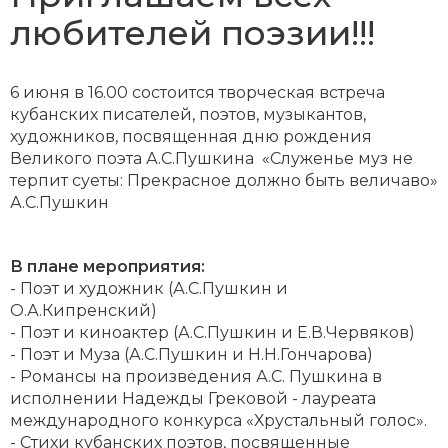
любителей поэзии!!!
6 июня в 16.00 состоится творческая встреча
кубанских писателей, поэтов, музыкантов,
художников, посвященная дню рождения
Великого поэта А.С.Пушкина «Служенье муз не
терпит суеты: Прекрасное должно быть величаво»
А.С.Пушкин
В плане мероприятия:
- Поэт и художник (А.С.Пушкин и
О.А.Кипренский)
- Поэт и киноактер (А.С.Пушкин и Е.В.Червяков)
- Поэт и Муза (А.С.Пушкин и Н.Н.Гончарова)
- Романсы на произведения А.С. Пушкина в
исполнении Надежды Грековой - лауреата
международного конкурса «Хрустальный голос».
- Стихи кубанских поэтов, посвященные