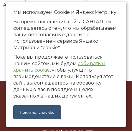
А.С.Пушкину.
Мы используем Сookie и ЯндексМетрику
Во время посещения сайта САНТАЛ вы
соглашаетесь с тем, что мы обрабатываем
ваши персональные данные с
использованием сервиса Яндекс
Метрика и "cookie".
Пока вы продолжаете пользоваться
нашим сайтом, мы будем
собирать и
хранить cookie
, чтобы улучшить
взаимодействие с вами. Используя этот
сайт, вы соглашаетесь на обработку
данных о вас в порядке и целях,
© ООО Художественная галерея «САНТАЛ», 2002-2026
указанных в наших документах.
г. Краснодар, ул. Коммунаров, 58
santalgallery@yandex.ru
Понятно, спасибо