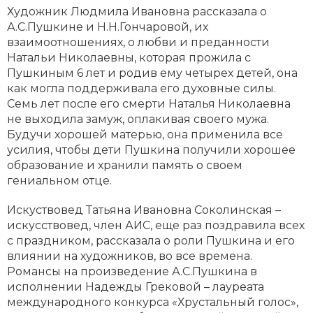
Художник Людмила Ивановна рассказала о
А.С.Пушкине и Н.Н.Гончаровой, их
взаимоотношениях, о любви и преданности
Натальи Николаевны, которая прожила с
Пушкиным 6 лет и родив ему четырех детей, она
как могла поддерживала его духовные силы.
Семь лет после его смерти Наталья Николаевна
не выходила замуж, оплакивая своего мужа.
Будучи хорошей матерью, она применила все
усилия, чтобы дети Пушкина получили хорошее
образование и хранили память о своем
гениальном отце.
Искуствовед Татьяна Ивановна Соколинская –
искусствовед, член АИС, еще раз поздравила всех
с праздником, рассказала о роли Пушкина и его
влиянии на художников, во все времена.
Романсы на произведение А.С.Пушкина в
исполнении Надежды Грековой – лауреата
международного конкурса «Хрустальный голос»,