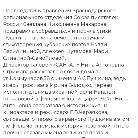
Председатель правления Краснодарского
регионального отделения Союза писателей
РоссииСветлана Николаевна Макарова
поздравила собравшихся и прочла стихи
Пушкина. Также на вечере прозвучали
стихотворения кубанских поэтов Нэлли
Василининой, Алексея Шутемова, Марии
Сливиной-Самойловой.
Директор галереи «САНТАЛ» Нина Антоновна
Стрижова рассказала о связи дома по
ул.Коммунаров,58 с именем А.С.Пушкина, ведь
здесь проживала Ирина Володко, первая
исполнительница экранной роли Натальи
Гончаровой в фильме «Поэт и царь» 1927г. Нина
Антоновна рассказала о истории жизни
киноактера и режиссера Е.В.Червякова,
сыгравшего первого экранного Пушкина в этом
же фильме, и том, как история незримой нитью
прочно связала имена великого поэта и