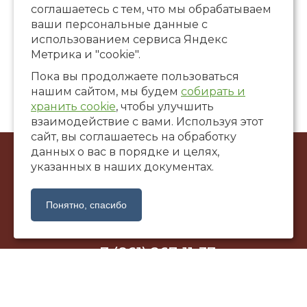
соглашаетесь с тем, что мы обрабатываем
ваши персональные данные с
использованием сервиса Яндекс
Метрика и "cookie".
Пока вы продолжаете пользоваться
нашим сайтом, мы будем
собирать и
хранить cookie
, чтобы улучшить
взаимодействие с вами. Используя этот
сайт, вы соглашаетесь на обработку
данных о вас в порядке и целях,
© ООО Художественная галерея «САНТАЛ», 2002-2026
указанных в наших документах.
г. Краснодар, ул. Коммунаров, 58
santalgallery@yandex.ru
Понятно, спасибо
+7 (861) 267-11-37
Политика обработки персональных данных