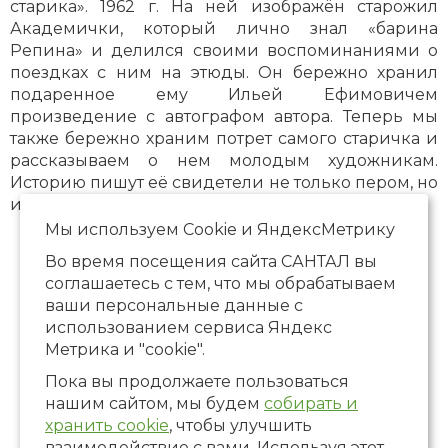
старика». 1962 г. На ней изображён старожил
Академички, который лично знал «барина
Репина» и делился своими воспоминаниями о
поездках с ним на этюды. Он бережно хранил
подаренное ему Ильей Ефимовичем
произведение с автографом автора. Теперь мы
также бережно храним потрет самого старичка и
рассказываем о нем молодым художникам.
Историю пишут её свидетели не только пером, но
и кистью.
Мы используем Сookie и ЯндексМетрику
Во время посещения сайта САНТАЛ вы
соглашаетесь с тем, что мы обрабатываем
ваши персональные данные с
использованием сервиса Яндекс
Метрика и "cookie".
Пока вы продолжаете пользоваться
нашим сайтом, мы будем
собирать и
хранить cookie
, чтобы улучшить
взаимодействие с вами. Используя этот