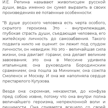
И.Е. Репина называют живописцем русской
души, ведь именно он сумел выразить в своих
произведениях её потаённые особенности:
"В душе русского человека есть черта особого,
скрытого героизма. Это - внутрилежащая,
глубокая страсть души, съедающая человека, его
житейскую личность до самозабвения. Такого
подвига никто не оценит: он лежит под спудом
личности, он невидим. Но это - величайшая сила
жизни, она двигает горами; она делает великие
завоевания; это она в Мессине удивила
итальянцев; она руководила Бородинским
сражением; она пошла за Мининым; она сожгла
Смоленск и Москву. И она же наполняла сердце
престарелого Кутузова.
Везде она: скромная, неказистая, до конфуза
пред собою извне, потому что она внутри полна
величайшего героизма, непреклонной воли и
решимости. Она сливается всецело со своей