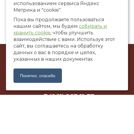
использованием сервиса Яндекс
Метрика и "cookie".
Пока вы продолжаете пользоваться
нашим сайтом, мы будем
собирать и
хранить cookie
, чтобы улучшить
взаимодействие с вами. Используя этот
сайт, вы соглашаетесь на обработку
данных о вас в порядке и целях,
© ООО Художественная галерея «САНТАЛ», 2002-2026
указанных в наших документах.
г. Краснодар, ул. Коммунаров, 58
santalgallery@yandex.ru
Понятно, спасибо
+7 (861) 267-11-37
Политика обработки персональных данных