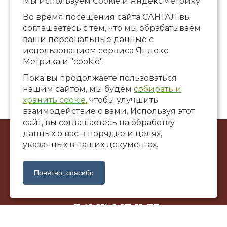
Мы используем Сookie и ЯндексМетрику
Во время посещения сайта САНТАЛ вы
соглашаетесь с тем, что мы обрабатываем
ваши персональные данные с
использованием сервиса Яндекс
Метрика и "cookie".
Пока вы продолжаете пользоваться
нашим сайтом, мы будем
собирать и
хранить cookie
, чтобы улучшить
взаимодействие с вами. Используя этот
сайт, вы соглашаетесь на обработку
данных о вас в порядке и целях,
© ООО Художественная галерея «САНТАЛ», 2002-2026
указанных в наших документах.
г. Краснодар, ул. Коммунаров, 58
santalgallery@yandex.ru
Понятно, спасибо
+7 (861) 267-11-37