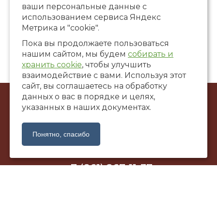
ваши персональные данные с
использованием сервиса Яндекс
Метрика и "cookie".
Пока вы продолжаете пользоваться
нашим сайтом, мы будем
собирать и
хранить cookie
, чтобы улучшить
взаимодействие с вами. Используя этот
сайт, вы соглашаетесь на обработку
данных о вас в порядке и целях,
© ООО Художественная галерея «САНТАЛ», 2002-2026
указанных в наших документах.
г. Краснодар, ул. Коммунаров, 58
santalgallery@yandex.ru
Понятно, спасибо
+7 (861) 267-11-37
Политика обработки персональных данных