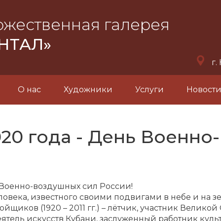
ожественная галерея
НТАЛ»
г.
О нас
Художники
Услуги
Новост
2020 года - День Военн
ь Военно-воздушных сил России!
ловека, известного своими подвигами в небе и на з
иков (1920 – 2011 гг.) – лётчик, участник Великой
ятель искусств Кубани, заслуженный работник культ