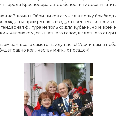
н города Краснодара, автор более пятидесяти книг,
венной войны Обойщиков служил в полку бомбарди
ровождал и прикрывал с воздуха военные конвои со
ендарная фигура не только для Кубани, но и всей н
ким человеком, слышать его голос, видеть его откр
аем вам всего самого наилучшего! Удачи вам в небе 
будет равно количеству мягких посадок!