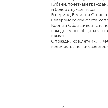
Кубани, почетный граждани
и более двухсот песен.
В период Великой
Отечест
Североморском флоте, соп
Кронид Обойщиков - это лег
нам довелось общаться с та
память!
С праздников, лётчики! Жел
количество лёгких взлётов 