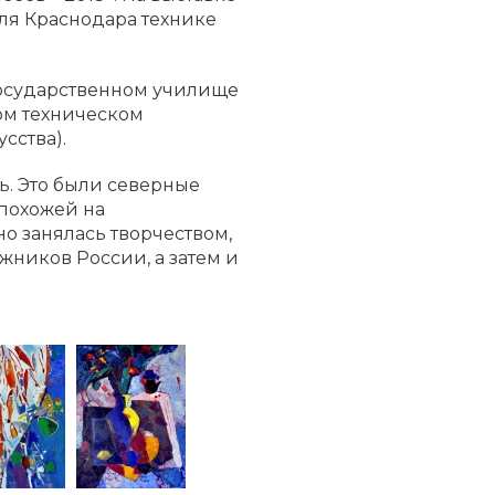
ля Краснодара технике
 государственном училище
ом техническом
сства).
ь. Это были северные
епохожей на
о занялась творчеством,
жников России, а затем и