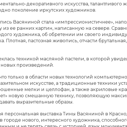
ентально-декоративного искусства, талантливого 
одно поколение иркутских художников.
пись Васяниной стала «импрессионистичнее», напол
 из ее ранних картин, написанную на севере. Сравн
ого художника, об обретении им своего индивидуал
а. Плотная, пастозная живопись, отчасти брутальная,
еклась техникой масляной пастели, в которой увид
 новых произведений.
 что только в области новых технологий компьютер
зительном искусстве, а традиционные техники уста
ошенные мелки и целлофан, а также акриловые крас
тает» новую смешанную технику, позволяющую макси
авать выразительные образы.
вая персональная выставка Тины Васяниной в Красн
в городе нового, интересного художника, способног
енным и не терять связь с историей, язык монумент