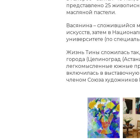
представлено 25 живописны
масляной пастели.
Васянина – сложившийся ма
искусств, затем в Национ
университете (по специаль
Жизнь Тины сложилась так,
города (Целиноград (Астана
легкомысленные южные прос
включилась в выставочную 
членом Союза художников 