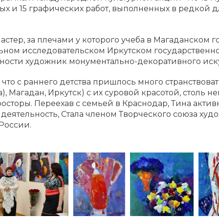
х и 15 графических работ, выполненных в редкой д
стер, за плечами у которого учеба в Магаданском
альном исследовательском Иркутском государственн
ности художник монументально-декоративного иску
 что с раннего детства пришлось много странствоват
), Магадан, Иркутск) с их суровой красотой, столь н
торы. Переехав с семьей в Краснодар, Тина активн
деятельность, Стала членом Творческого союза худо
России.