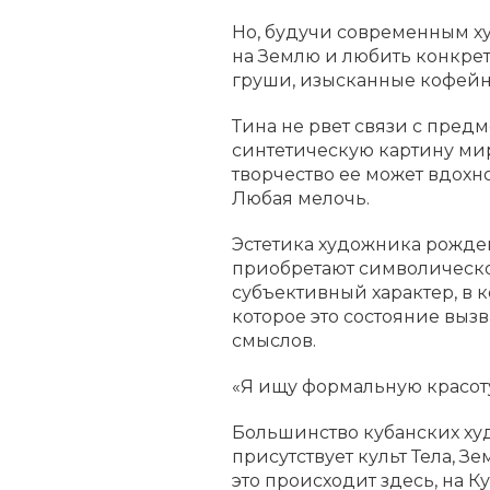
Но, будучи современным ху
на Землю и любить конкре
груши, изысканные кофейн
Тина не рвет связи с пред
синтетическую картину мира
творчество ее может вдохно
Любая мелочь.
Эстетика художника рожде
приобретают символическое
субъективный характер, в 
которое это состояние выз
смыслов.
«Я ищу формальную красоту,
Большинство кубанских ху
присутствует культ Тела, З
это происходит здесь, на К