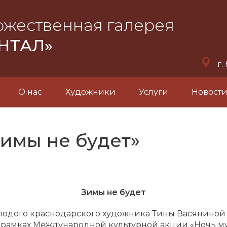
ожественная галерея
НТАЛ»
г.
О нас
Художники
Услуги
Новост
имы не будет»
Зимы не будет
лодого краснодарского художника Тины Васяниной 
 в рамках Международной культурной акции «Ночь муз