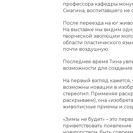
профессора кафедры монум
Смагина, воспитавшего не 
После переезда на юг живо
На выставке мы видим одну
творческой эволюции молод
области пластического язык
почти воздушную.
Последнее время Тина увл
возможности для создания
На первый взгляд кажется,
возможны новации в изобра
стереотип. Применяя раскр
раскрываем), она «изобре
живописные приемы и созд
«Зимы не будет» – это пер
приветствовать появление 
новаторством, быть соврем