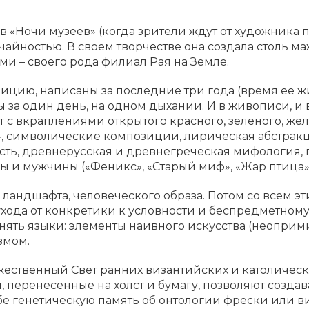
в «Ночи музеев» (когда зрители ждут от художника п
айностью. В своем творчестве она создала столь ма
ми – своего рода филиал Рая на Земле.
ицию, написаны за последние три года (время ее жи
ы за один день, на одном дыхании. И в живописи, и
 с вкраплениями открытого красного, зеленого, жел
, символические композиции, лирическая абстракц
ость, древнерусская и древнегреческая мифология,
 мужчины («Феникс», «Старый миф», «Жар птица», «
, ландшафта, человеческого образа. Потом со всем э
хода от конкретики к условности и беспредметном
нять языки: элементы наивного искусства (неоприм
змом.
ожественный Свет ранних византийских и католичес
 перенесенные на холст и бумагу, позволяют созда
е генетическую память об онтологии фрески или в