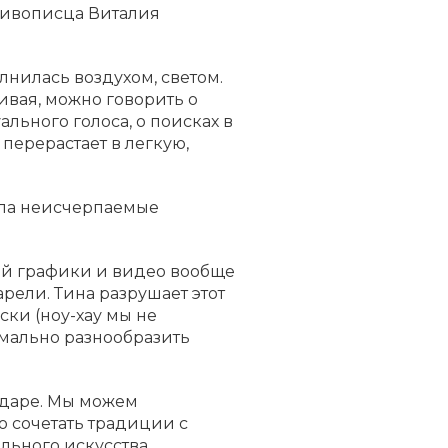
живописца Виталия
нилась воздухом, светом.
ивая, можно говорить о
ьного голоса, о поисках в
 перерастает в легкую,
ела неисчерпаемые
ной графики и видео вообще
рели. Тина разрушает этот
ки (ноу-хау мы не
мально разнообразить
одаре. Мы можем
о сочетать традиции с
ального искусства