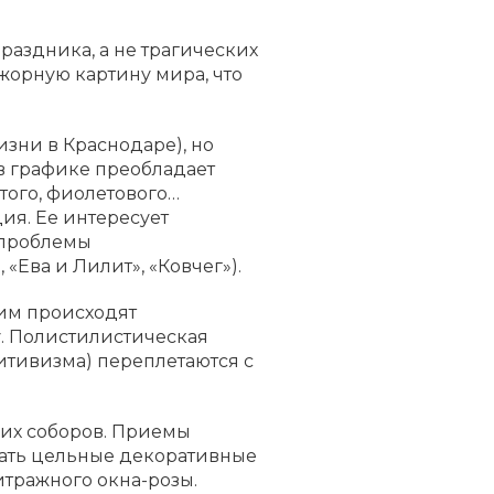
раздника, а не трагических
жорную картину мира, что
зни в Краснодаре), но
 в графике преобладает
того, фиолетового…
ия. Ее интересует
 проблемы
Ева и Лилит», «Ковчег»).
тим происходят
у. Полистилистическая
итивизма) переплетаются с
ких соборов. Приемы
вать цельные декоративные
итражного окна-розы.