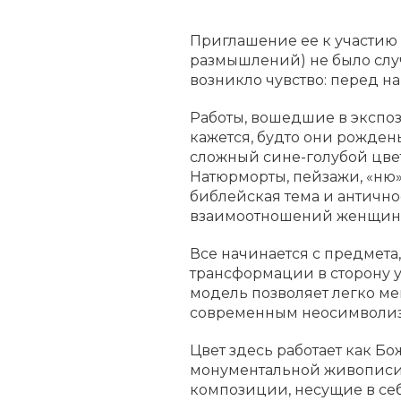
Приглашение ее к участию 
размышлений) не было случ
возникло чувство: перед на
Работы, вошедшие в экспоз
кажется, будто они рожден
сложный сине-голубой цвет
Натюрморты, пейзажи, «ню»
библейская тема и античн
взаимоотношений женщины и
Все начинается с предмета
трансформации в сторону у
модель позволяет легко ме
современным неосимволи
Цвет здесь работает как Б
монументальной живописи,
композиции, несущие в себ