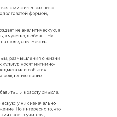
ься с мистических высот
родолговатой формой,
оздает не аналитическую, а
, а чувство, любовь… На
 столе, сны, мечты...
йным, размышления о жизни
 культур носят интимно-
редмета или события,
щая рождению новых
вить ... и красоту смысла.
ескую; у них изначально
ение. Но интересно то, что
ния своего учителя,