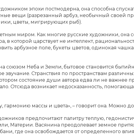
дожником эпохи постмодерна, она способна спускат
тные вещи (разрезанный арбуз, необычный своей п
ики, цветы, мигрирующих рыб).
метным миром. Как многие русские художники, она с
, в которой царствует не интеллект, рациональность
вить арбузное поле, букеты цветов, одинокая чашка на
на союзом Неба и Земли, бытовое становится быти
 звучание. Странствия по пространствам различных
котором состояние души автора едва ли не важнее п
вало. Отсюда возникает недосказанность, помогаю
 гармонию массы и цвета», – говорит она. Можно доба
дожников предпочитают палитру теплую, гедонистич
емли, Материи. Васянина преодолевает земное притяж
убани, где она освобождается от определенного влия