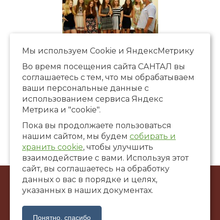
Мы используем Сookie и ЯндексМетрику
Во время посещения сайта САНТАЛ вы
соглашаетесь с тем, что мы обрабатываем
ваши персональные данные с
использованием сервиса Яндекс
Метрика и "cookie".
Пока вы продолжаете пользоваться
нашим сайтом, мы будем
собирать и
хранить cookie
, чтобы улучшить
взаимодействие с вами. Используя этот
сайт, вы соглашаетесь на обработку
данных о вас в порядке и целях,
© ООО Художественная галерея «САНТАЛ», 2002-2026
указанных в наших документах.
г. Краснодар, ул. Коммунаров, 58
santalgallery@yandex.ru
Понятно, спасибо