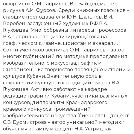
офортисты О.М. Гаврилов, В.Г. Зайцев, мастер
рисунка А.И. Фурсов. Среди книжных графиков –
старшие преподаватели Ю.Н. Шальнов, В.И.
Воробей, заслуженный художник РФ В.А.
Глуховцев. Многообразны интересы профессора
В.А. Гаврилко, специализирующегося на
графическом дизайне, шрифтам и акварели.
Сотни учеников воспитал О.М. Гаврилов – автор
многих публикаций по методике преподавания
изобразительного искусства, график и
живописец, чье творчество посвящено истории и
культуре Кубани. Значительную роль в
сохранении культурных традиций сыграл В.А.
Глуховцев. Активно работают на кафедре
ведущие графики Кубани, участники различных
конкурсов, дипломанты Краснодарского
краевого конкурса произведений
изобразительного искусства (биеннале) – доцент
С.В. Бурмистрова – автор уникальной методики
обучения эстампу и доцент Н.А. Устрицкая –