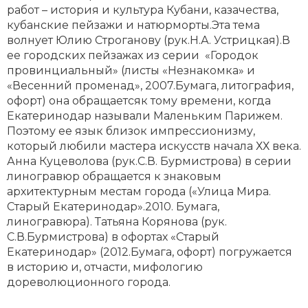
работ – история и культура Кубани, казачества,
кубанские пейзажи и натюрморты.Эта тема
волнует Юлию Строганову (рук.Н.А. Устрицкая).В
ее городских пейзажах из серии «Городок
провинциальный» (листы «Незнакомка» и
«Весенний променад», 2007.Бумага, литография,
офорт) она обращаетсяк тому времени, когда
Екатеринодар называли Маленьким Парижем.
Поэтому ее язык близок импрессионизму,
который любили мастера искусств начала ХХ века.
Анна Куцеволова (рук.С.В. Бурмистрова) в серии
линогравюр обращается к знаковым
архитектурным местам города («Улица Мира.
Старый Екатеринодар».2010. Бумага,
линогравюра). Татьяна Корянова (рук.
С.В.Бурмистрова) в офортах «Старый
Екатеринодар» (2012.Бумага, офорт) погружается
в историю и, отчасти, мифологию
дореволюционного города.