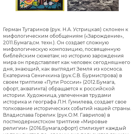
Герман Тугаринов (рук. Н.А. Устрицкая) склонен к
мифологическим обобщениям («Зарождение»,
2011.Бумага,см. техн.). Он создает сложную
мифологическую композицию, посвященную
библейским сюжетам; но историю зарождения
мира он представляет как человек сегодняшнего
дня, знающий, как выглядит Земля из космоса.
Екатерина Сеничкина (рук.С.В. Бурмистрова) в
своем триптихе «Пути России» (2012.Бумага,
офорт, акватинта) обращается к российской
истории. Художница, увлеченная трудами
историка и географа Л.Н. Гумилева, создает свое
толкование исторических событий нашей страны.
Владислава Горелик (рук.О.М. Гаврилов) в
постмодернистском триптихе «Мировые
религии» (2016.Бумага,офорт) стилизует каждый