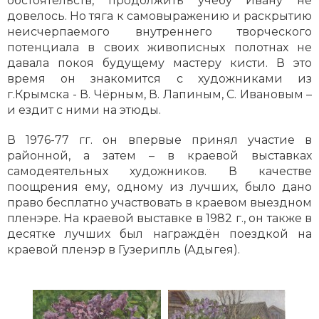
обстоятельств, продолжить учёбу Ивану не
довелось. Но тяга к самовыражению и раскрытию
неисчерпаемого внутреннего творческого
потенциала в своих живописных полотнах не
давала покоя будущему мастеру кисти. В это
время он знакомится с художниками из
г.Крымска - В. Чёрным, В. Лапиным, С. Ивановым –
и ездит с ними на этюды.
В 1976-77 гг. он впервые принял участие в
районной, а затем – в краевой выставках
самодеятельных художников. В качестве
поощрения ему, одному из лучших, было дано
право бесплатно участвовать в краевом выездном
пленэре. На краевой выставке в 1982 г., он также в
десятке лучших был награждён поездкой на
краевой пленэр в Гузерипль (Адыгея).