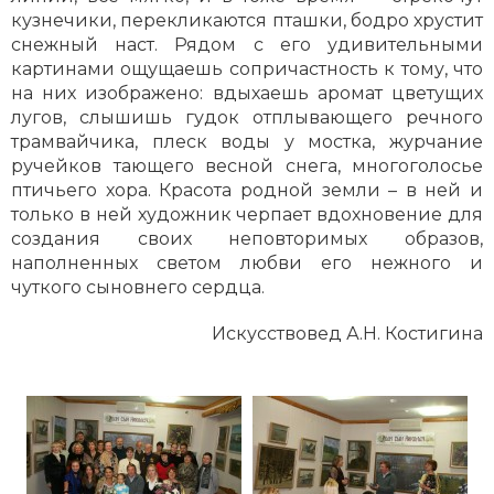
кузнечики, перекликаются пташки, бодро хрустит
снежный наст. Рядом с его удивительными
картинами ощущаешь сопричастность к тому, что
на них изображено: вдыхаешь аромат цветущих
лугов, слышишь гудок отплывающего речного
трамвайчика, плеск воды у мостка, журчание
ручейков тающего весной снега, многоголосье
птичьего хора. Красота родной земли – в ней и
только в ней художник черпает вдохновение для
создания своих неповторимых образов,
наполненных светом любви его нежного и
чуткого сыновнего сердца.
Искусствовед А.Н. Костигина