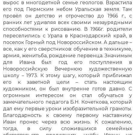
вырос в многодетной семье геологов. Взрастила
его под Пермским небом Уральская земля. Там
провёл он детство и отрочество до 1966 г., с
ранних лет удивляя всех своими незаурядными
способностями к рисованию. В 1966г. родители
переселились с Урала в Краснодарский край, в
поселок Горный под Новороссийском. А дальше –
все, как у его сверстников: обучение в техникуме,
армия, женитьба, рождение первенца. Значимым
для Ивана был год его поступления в
Новороссийскую Вечернюю художественную
школу – 1973. К этому шагу, который приближал
его к заветной цели – стать настоящим
художником, он был внутренне готов давно. С
огромным интересом он стал обучаться у
замечательного педагога Б.Н. Кочеткова, который
дал ему первые уроки изобразительной грамоты.
Благодарность к своему первому наставнику
Иван пронес через всю жизнь. К сожалению,
тогда, в силу сложившихся семейных