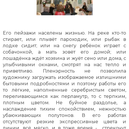
Его пейзажи населены жизнью. На реке кто-то
стирает, или плывёт пароходик, или рыбак в
лодке сидит; или на снегу ребёнок играет с
собачонкой, а мать зовёт его домой; или
лошадёнка ждёт хозяина и жуёт сено или дома, с
улыбчивыми окнами, смотрят на нас тепло и
приветливо. Пленэрность не позволила
художнику загружать изображаемое излишними
бытовыми подробностями и поэтому работы его
то лёгкие, наполненные серебристым светом,
переливающимся как перламутр, то с терпким,
плотным цветом. Не буйное раздолье, а
наслаждение тихим спокойствием, нежностью
убаюкивающих полутонов. В его работах
отсутствуют резкие экспрессивные цвета и
линии, всё мягко, и в тоже время - стрекочут