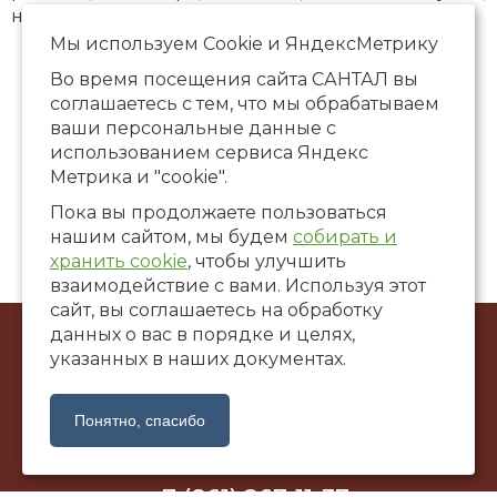
неиссякаемой творческой энергии!
Мы используем Сookie и ЯндексМетрику
Во время посещения сайта САНТАЛ вы
соглашаетесь с тем, что мы обрабатываем
ваши персональные данные с
использованием сервиса Яндекс
Метрика и "cookie".
Пока вы продолжаете пользоваться
нашим сайтом, мы будем
собирать и
хранить cookie
, чтобы улучшить
взаимодействие с вами. Используя этот
сайт, вы соглашаетесь на обработку
данных о вас в порядке и целях,
© ООО Художественная галерея «САНТАЛ», 2002-2026
указанных в наших документах.
г. Краснодар, ул. Коммунаров, 58
santalgallery@yandex.ru
Понятно, спасибо
+7 (861) 267-11-37