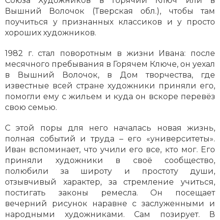
Союза Художников в Горячий Ключ или в
Вышний Волочок (Тверская обл.), чтобы там
поучиться у признанных классиков и у просто
хороших художников.
1982 г. стал поворотным в жизни Ивана: после
месячного пребывания в Горячем Ключе, он уехал
в Вышний Волочок, в Дом творчества, где
известные всей стране художники приняли его,
помогли ему с жильем и куда он вскоре перевёз
свою семью.
С этой поры для него началась новая жизнь,
полная событий и труда – его «университеты».
Иван вспоминает, что учили его все, кто мог. Его
приняли художники в своё сообщество,
полюбили за широту и простоту души,
отзывчивый характер, за стремление учиться,
постигать законы ремесла. Он посещает
вечерний рисунок наравне с заслуженными и
народными художниками. Сам позирует. В