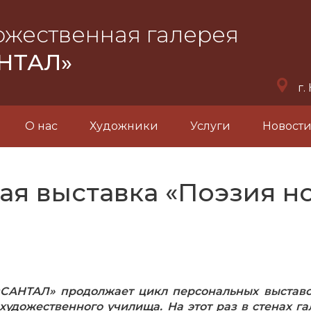
ожественная галерея
НТАЛ»
г.
О нас
Художники
Услуги
Новост
я выставка «Поэзия но
«САНТАЛ» продолжает цикл персональных выставо
художественного училища. На этот раз в стенах 