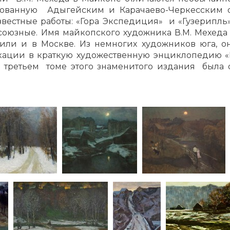
изованную Адыгейским и Карачаево-Черкесским
звестные работы: «Гора Экспедиция» и «Гузерипль
есоюзные. Имя майкопского художника В.М. Мехеда 
или и в Москве. Из немногих художников юга, о
ации в краткую художественную энциклопедию «И
В третьем томе этого знаменитого издания была