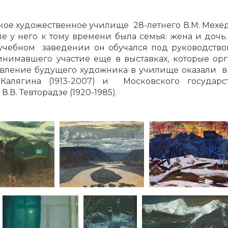
кое художественное училище 28-летнего В.М. Мехе
е у него к тому времени была семья: жена и дочь
учебном заведении он обучался под руководством
ринимавшего участие еще в выставках, которые ор
овление будущего художника в училище оказали 
Калягина (1913-2007) и Московского государс
 В.В. Тевторадзе (1920-1985).