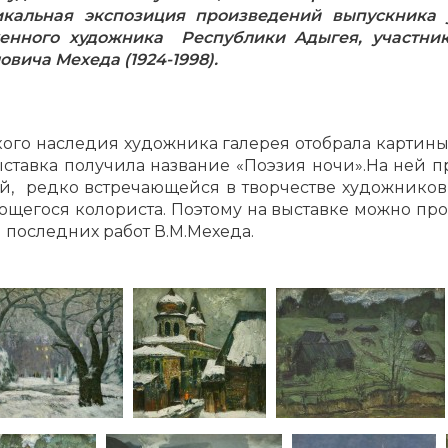
икальная экспозиция произведений выпускник
енного художника Республики Адыгея, участни
ича Мехеда (1924-1998).
кого наследия художника галерея отобрала картины
ыставка получила название «Поэзия ночи».На ней 
, редко встречающейся в творчестве художников Х
ющегося колориста. Поэтому на выставке можно пр
 и последних работ В.М.Мехеда.