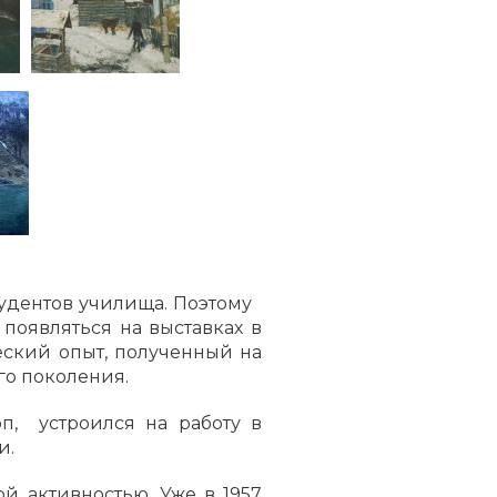
тудентов училища. Поэтому
появляться на выставках в
еский опыт, полученный на
го поколения.
п, устроился на работу в
и.
й активностью. Уже в 1957