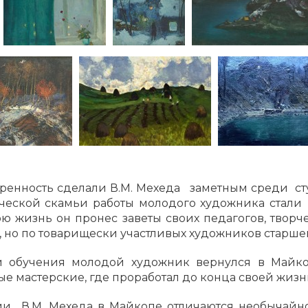
ренность сделали В.М. Мехеда заметным среди с
енческой скамьи работы молодого художника стали 
ою жизнь он пронес заветы своих педагогов, творч
, но по товарищески участливых художников старше
и обучения молодой художник вернулся в Майко
 мастерские, где проработал до конца своей жизн
и В.М. Мехеда в Майкопе отличаются необычайно