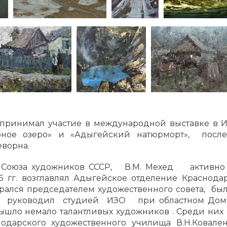
 принимал участие в международной выставке в И
рное озеро» и «Адыгейский натюрморт», посл
еворна.
ом Союза художников СССР, В.М. Мехед активно
75 гг. возглавлял Адыгейское отделение Красно
ался председателем художественного совета, б
 гг руководил студией ИЗО при областном Дом
вышло немало талантливых художников . Среди них
одарского художественного училища В.Н.Ковален