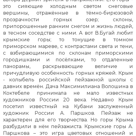
это сияющие холодным светом снеговые
вершины, отражённые в тёмно-бирюзовой
прозрачности горных озер; склоны,
припорошенные ранним снегом и жизнь людей,
в тесном соседстве с ними. А вот В.Бугай любит
крымские горы; то тонущие в томном
приморском мареве, с контрастами света и тени,
с взбирающимися по склонам приморскими
городишками и посёлками, то отдаленные
панорамы, раскрывающие величие и
причудливую особенность горных кряжей. Крым
- колыбель российской пейзажной школы с
давних времён. Дача Максимилиана Волошина в
Коктебеле принимала не мало известных
художников России 20 века. Недавно Крым
посетил известный на Кубани заслуженный
художник России А. Паршков. Пейзаж не
характерен для его творчества. Но горы Крыма
разбудили в нём пейзажиста. Крымские горы А.
Паршкова – это игра цветовых отношений и