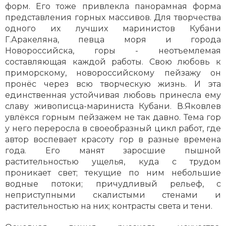
форм. Его тоже привлекла панорамная форма
представления горных массивов. Для творчества
одного их лучших маринистов Кубани
Г.Аракеляна, певца моря и города
Новороссийска, горы - неотъемлемая
составляющая каждой работы. Свою любовь к
приморскому, новороссийскому пейзажу он
пронёс через всю творческую жизнь. И эта
единственная устойчивая любовь принесла ему
славу живописца-мариниста Кубани. В.Яковлев
увлёкся горным пейзажем не так давно. Тема гор
у него переросла в своеобразный цикл работ, где
автор воспевает красоту гор в разные времена
года. Его манят заросшие пышной
растительностью ущелья, куда с трудом
проникает свет; текущие по ним небольшие
водные потоки; причудливый рельеф, с
неприступными скалистыми стенами и
растительностью на них; контрасты света и тени.