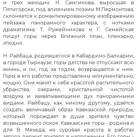
и трех женщин. Н. Самгинова, выросшая в
Пятигорске, под влиянием поэзии М.Лермонтова,
склоняется к романтизированному изображению
пейзажа панорамного характера, с нотками
драматизма. Т. Ружейникова и Г. Семейская
пишут горы через ближний план, пленэрно,
этюдно.
Н. Райбаца, родившегося в Кабардино-Балкарии,
в городе Тырнаузе, горы детства не отпускают всю
жизнь, и он, год за годом, возвращается к ним.
Горы в его работах представлены монументально,
мощно. Они манят к себе красотой растительного
убранства, озёрами, кристальной чистотой
воздуха и захватывающими дух панорамными
видами. Райбацу, как никому другому, удаётся
создать величавый образ Кавказской природы,
который порождает в душе зрителя чувство
возвышенного покоя. Кавказские горы - родина и
для В. Мехеда, их суровая красота в работах
автора держит зрителя в напряжении. Его горы -