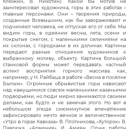
Клюжин, В. Нихотин). Какой бы мотив не
заинтересовал художника, горы в этих работах –
главные персонажи. Они – творения природы,
созданные Всевышним, как бы завораживают и
подчиняют человека, не отпуская его от себя. Мы
видим горы, в одеянии весны, лета, осени и
покрытые снегом, с маленькими селениями на
их склонах, с городками в их долинах. Картины
передают разные отношения художников к
выбранному мотиву, объекту. Картина большой
станковой формы может передавать частный
аспект восприятия горного массива как,
например, у Н. Райбаца в работе «Весна в посёлке
Былым». Огромные обрывистые горы нависают
над кажущимися совсем маленькими казачьими
подворьями, но люди мирно занимаются своими
делами, как будто и не замечая этого. Но вот в
небольшом этюде сиюминутное впечатление
зафиксировало нечто вечное и величественное:
«Утро в горах Кавказа» В. Плотникова, «Хуторок» В.
Павлюка, «Армения» И. Амиян. Одни работы