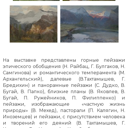
На выставке представлены горные пейзажи
эпического обобщения (Н. Райбац, Г. Булгаков, Н.
Самгинова) и романтического темперамента (М.
Архангельский), далевые (В.Тахтамышев, Г.
Бредихин) и панорамные пейзажи (С. Дудко, В.
Бугай, В. Папко), близкие планы (В. Яковлев, В.
Бугай, П. Ружейников, П. Филиппенко) и
пейзажи, изображающие «частную жизнь
природы» (В. Мехед), пасторали (П. Калягин, Н.
Иноземцев) и пейзажи, с присутствием человека
и творений его деяний (В. Тахтамышев, Г.