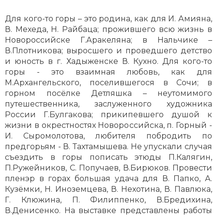
Для кого-то горы – это родина, как для И. Амияна,
В. Мехеда, Н. Райбаца; прожившего всю жизнь в
Новороссийске Г.Аракеляна; в Нальчике –
В.Плотникова; выросшего и проведшего детство
и юность в г. Хадыженске В. Кухно. Для кого-то
горы - это взаимная любовь, как для
М.Архангельского, поселившегося в Сочи; в
горном посёлке Детляшка – неутомимого
путешественника, заслуженного художника
России Г.Булгакова; прикипевшего душой к
жизни в окрестностях Новороссийска, п. Горный -
И. Сыромолотова, любителя побродить по
предгорьям - В. Тахтамышева. Не упускали случая
съездить в горы пописать этюды П.Калягин,
П.Ружейников, С. Попучаев, В.Бирюков. Провести
пленэр в горах большая удача для В. Папко, А.
Кузёмки, Н. Иноземцева, В. Нехотина, В. Павлюка,
Г. Клюжина, П. Филиппенко, В.Бредихина,
В.Денисенко. На выставке представлены работы