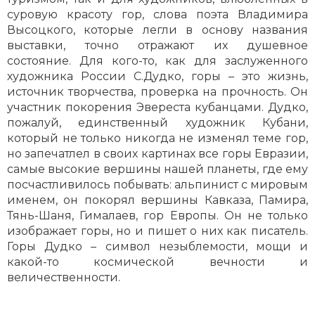
суровую красоту гор, слова поэта Владимира
Высоцкого, которые легли в основу названия
выставки, точно отражают их душевное
состояние. Для кого-то, как для заслуженного
художника России С.Дудко, горы – это жизнь,
источник творчества, проверка на прочность. Он
участник покорения Эвереста кубанцами. Дудко,
пожалуй, единственный художник Кубани,
который не только никогда не изменял теме гор,
но запечатлел в своих картинах все горы Евразии,
самые высокие вершины нашей планеты, где ему
посчастливилось побывать: альпинист с мировым
именем, он покорял вершины Кавказа, Памира,
Тянь-Шаня, Гималаев, гор Европы. Он не только
изображает горы, но и пишет о них как писатель.
Горы Дудко – символ незыблемости, мощи и
какой-то космической вечности и
величественности.