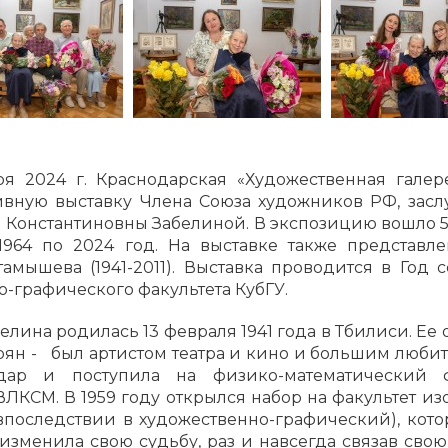
ря 2024 г. Краснодарская «Художественная гале
вную выставку Члена Союза художников РФ, засл
 Константиновны Забелиной. В экспозицию вошло
1964 по 2024 год. На выставке также представл
амышева (1941-2011). Выставка проводится в Год 
-графического факультета КубГУ.
лина родилась 13 февраля 1941 года в Тбилиси. Ее 
ян - был артистом театра и кино и большим любите
ар и поступила на физико-математический ф
 ВЛКСМ. В 1959 году открылся набор на факультет из
последствии в художественно-графический), кото
изменила свою судьбу, раз и навсегда связав сво