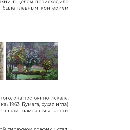
тихий в целом происходило
ее была главным критерием
ого, она постоянно искала,
».1963. Бумага, сухая игла)
е стали намечаться черты
кой тиражной графики стал