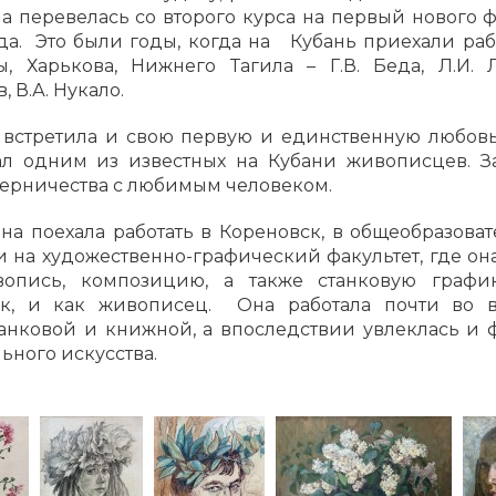
 перевелась со второго курса на первый нового ф
да. Это были годы, когда на Кубань приехали ра
, Харькова, Нижнего Тагила – Г.В. Беда, Л.И. Л
 В.А. Нукало.
 встретила и свою первую и единственную любовь
ал одним из известных на Кубани живописцев. З
оперничества с любимым человеком.
а поехала работать в Кореновск, в общеобразова
 на художественно-графический факультет, где он
вопись, композицию, а также станковую графи
ик, и как живописец. Она работала почти во в
анковой и книжной, а впоследствии увлеклась и 
ьного искусства.