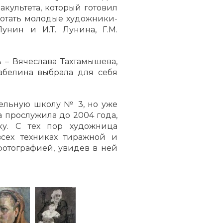
акультета, который готовил
ботать молодые художники-
унин и И.Т. Лунина, Г.М.
 – Вячеслава Тахтамышева,
абелина выбрала для себя
тельную школу № 3, но уже
а прослужила до 2004 года,
ку. С тех пор художница
сех техниках тиражной и
фотографией, увидев в ней