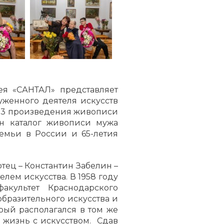
рея «САНТАЛ» представляет
уженного деятеля искусств
 53 произведения живописи
ен каталог живописи мужа
семьи в России и 65-летия
отец – Константин Забелин –
лем искусства. В 1958 году
акультет Краснодарского
образительного искусства и
рый располагался в том же
ю жизнь с искусством. Сдав