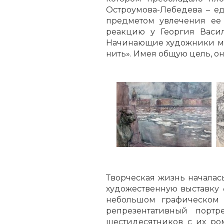
Остроумова-Лебедева – е
предметом увлечения ее
реакцию у Георгия Васи
Начинающие художники мы
нить». Имея общую цель, о
Творческая жизнь началась
художественную выставку 
небольшом графическом л
репрезентативный портр
шестидесятников с их ро