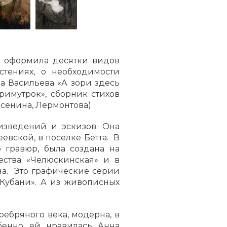
а оформила десятки видов
стениях, о необходимости
а Васильева «А зори здесь
римутрок», сборник стихов
Есенина, Лермонтова).
изведений и эскизов. Она
евской, в поселке Бетта. В
о гравюр, была создана на
ства «Челюскинская» и в
на. Это графические серии
 Кубани». А из живописных
ебряного века, модерна, в
обенно ей нравилась Анна