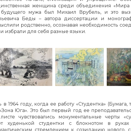
динственная женщина среди объединения «Мира и
 будущего мужа был Михаил Врубель, и это выз
льевича Беды – автора диссертации и моногра
слили родственно, осознавая необходимость сое
ни избрали для себя разные языки.
 в 1964 году, когда ее работу «Студентка» (Бумага,
«Зона Юга». Это был первый год ее преподавательс
исте чувствовались монументальные черты «су
ет худенькой студентки с блокнотом в руках
мантическим стремлением к созиданию нового, св