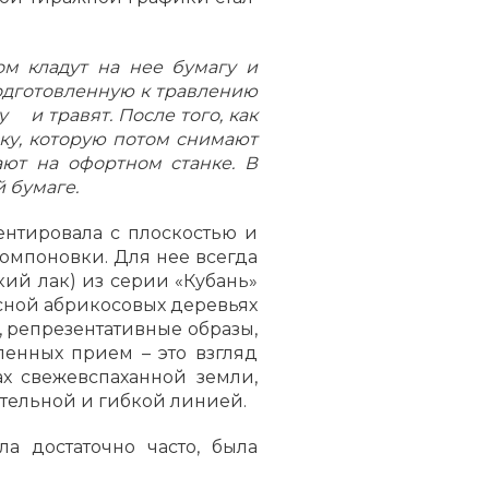
м кладут на нее бумагу и
Подготовленную к травлению
 и травят. После того, как
ску, которую потом снимают
ают на офортном станке. В
й бумаге.
ентировала с плоскостью и
омпоновки. Для нее всегда
кий лак) из серии «Кубань»
сной абрикосовых деревьях
, репрезентативные образы,
ленных прием – это взгляд
ах свежевспаханной земли,
ительной и гибкой линией.
а достаточно часто, была