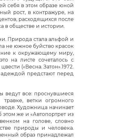
ей себя в этом образе юной
ый рост, в контражуре, на
дентов, расходящихся после
а в обществе и истории.
ни. Природа стала альфой и
ла не южное буйство красок
шение к окружающему миру,
то на листе сочеталось с
ести («Весна. Затон».1972.
 надеждой предстают перед
ды ведут все: проснувшиеся
 травке, ветки огромного
роводе. Художница начинает
этом же и «Автопортрет из
венком на голове, словно
стве природы и человека.
твенный образ принадлежал