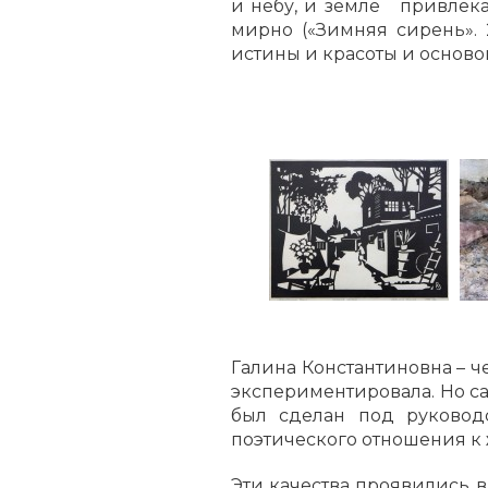
и небу, и земле привлека
мирно («Зимняя сирень». 
истины и красоты и осново
Галина Константиновна – ч
экспериментировала. Но сам
был сделан под руководс
поэтического отношения к
Эти качества проявились 