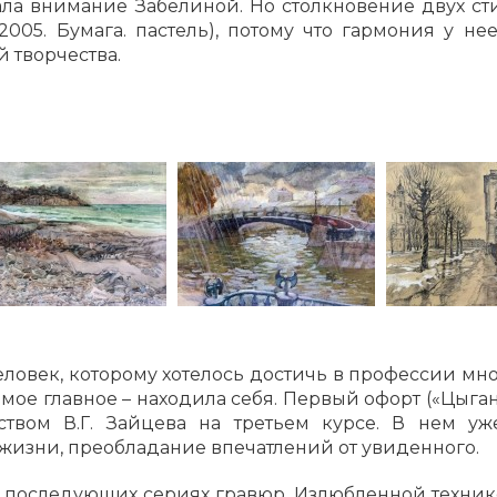
ла внимание Забелиной. Но столкновение двух с
2005. Бумага. пастель), потому что гармония у н
й творчества.
еловек, которому хотелось достичь в профессии мног
ое главное – находила себя. Первый офорт («Цыганка
твом В.Г. Зайцева на третьем курсе. В нем уж
 жизни, преобладание впечатлений от увиденного.
в последующих сериях гравюр. Излюбленной техни