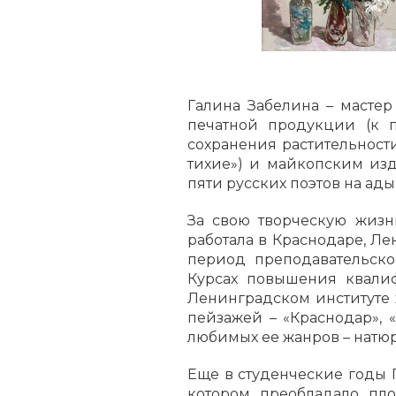
Галина Забелина – масте
печатной продукции (к п
сохранения растительност
тихие») и майкопским изд
пяти русских поэтов на ад
За свою творческую жизн
работала в Краснодаре, Ле
период преподавательской
Курсах повышения квали
Ленинградском институте 
пейзажей – «Краснодар», 
любимых ее жанров – натюр
Еще в студенческие годы 
котором преобладало пло