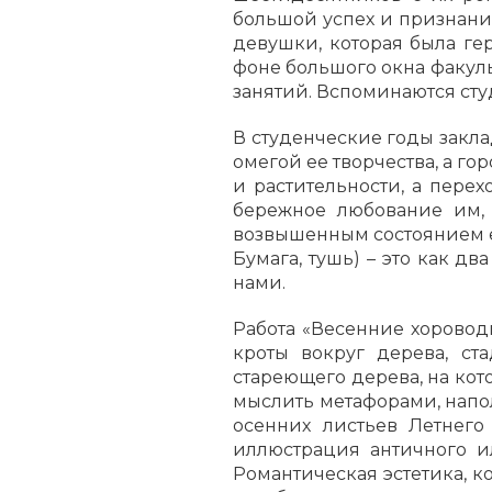
большой успех и признание
девушки, которая была ге
фоне большого окна факуль
занятий. Вспоминаются сту
В студенческие годы закла
омегой ее творчества, а г
и растительности, а пере
бережное любование им, 
возвышенным состоянием ее
Бумага, тушь) – это как 
нами.
Работа «Весенние хороводы
кроты вокруг дерева, ст
стареющего дерева, на кот
мыслить метафорами, напо
осенних листьев Летнего
иллюстрация античного и
Романтическая эстетика, 