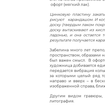
офорт (мягкий лак).
Цинковую пластину закат
рисуют карандашом. И когд
доску (твердым лаком покр
доску вытаскивают из кисл
ладонью, и она остается 
результате получается кар
Забелина много лет препо
пространством, образами 
был важен смысл. В офорте
художница добивается еди
передается вибрация колыш
за которыми целый ряд то
направо и вверх – в беск
изображенной справа, ближ
Другим видом гравюры, к
литография.