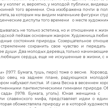
 у коллег и, вероятно, у молодой публики, видевш
роиней того времени. Она изображена почти в полн
тета, за которым мы видим маленькие фигурки сту
денческие диспуты того времени о месте художник
дывалась не только эстетика, но и отношение к жиз
ородской пейзаж основным жанром. Художница люби
ходные состояния природы. Созерцательное отно
стремление сохранить свое чувство и передать э
 души. Два молодых деревца, только начинающие цв
два любящих сердца, еще не искушенные в жизни, с
» (1977. Бумага, тушь, перо) тоже о весне. Хорово
адо овец на заднем плане, радующихся молодой
ором набухают листья. И сама Весна в весеннем хо
лненными пантеистическими гимнами природе. Об 
 сада» (1978. Бумага, уголь). Юная женщина с 
ли славянского мифа, представляет идеи о един
которая обожествляла природу и в которой художес