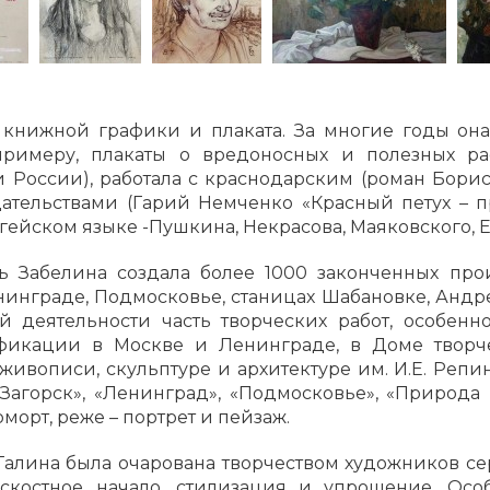
р книжной графики и плаката. За многие годы он
римеру, плакаты о вредоносных и полезных ра
и России), работала с краснодарским (роман Борис
ательствами (Гарий Немченко «Красный петух – п
ыгейском языке -Пушкина, Некрасова, Маяковского, 
ь Забелина создала более 1000 законченных про
нинграде, Подмосковье, станицах Шабановке, Андре
 деятельности часть творческих работ, особенн
фикации в Москве и Ленинграде, в Доме творче
живописи, скульптуре и архитектуре им. И.Е. Репи
«Загорск», «Ленинград», «Подмосковье», «Природа
морт, реже – портрет и пейзаж.
Галина была очарована творчеством художников сер
скостное начало, стилизация и упрощение. Ос