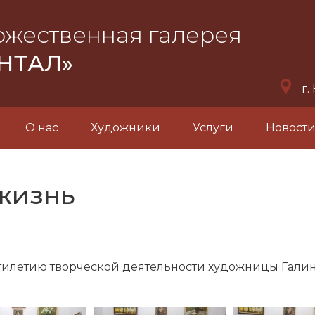
ожественная галерея
НТАЛ»
г.
О нас
Художники
Услуги
Новост
жизнь
тилетию творческой деятельности художницы Гали