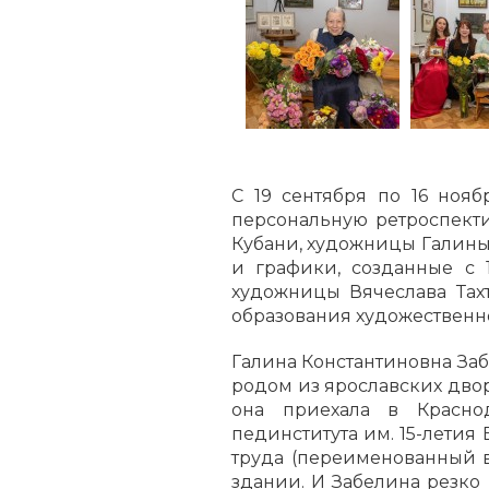
С 19 сентября по 16 нояб
персональную ретроспекти
Кубани, художницы Галины
и графики, созданные с 
художницы Вячеслава Тахт
образования художественно
Галина Константиновна Забе
родом из ярославских двор
она приехала в Краснод
пединститута им. 15-летия
труда (переименованный в
здании. И Забелина резко 