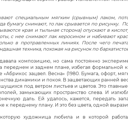
ывают специальным мягким (срывным) лаком, пото
а бумагу снимают, то лак срывается по рисунку. 
ываются края и тыльная сторона) опускают в кислоту
оты, с нее снимают лак керосином и набивают кра
только в протравленных линиях. После чего печат
андашная техника, похожая на рисунок по бархатисто
давала композицию, но сама постоянно эксперим
на переднем и заднем плане, избегая формальной к
 «Абрикос зацвел. Весна» (1980. Бумага, офорт, мяг
нства динамики и покоя. В зацветающих ранней ве
ущихся под ветром листьев и цветов. Это главные
полей, замыкающих пространство слева. И излюб
онечную даль. Ей удалось, кажется, передать зап
е к переднему плану. И это без цвета, одной выраз
оторую художница любила и в которой работал