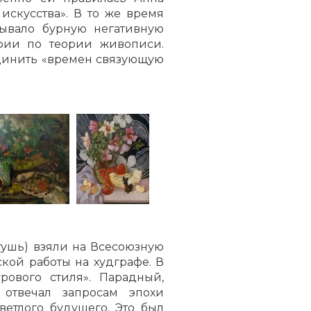
скусства». В то же время
ывало бурную негативную
фии по теории живописи.
динить «времен связующую
 тушь) взяли на Всесоюзную
кой работы на худграфе. В
рового стиля». Парадный,
 отвечал запросам эпохи
етлого будущего. Это был