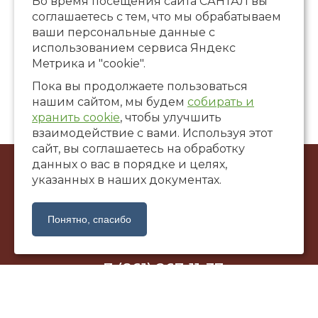
Во время посещения сайта САНТАЛ вы
соглашаетесь с тем, что мы обрабатываем
ваши персональные данные с
использованием сервиса Яндекс
Метрика и "cookie".
Пока вы продолжаете пользоваться
нашим сайтом, мы будем
собирать и
хранить cookie
, чтобы улучшить
взаимодействие с вами. Используя этот
сайт, вы соглашаетесь на обработку
данных о вас в порядке и целях,
© ООО Художественная галерея «САНТАЛ», 2002-2026
указанных в наших документах.
г. Краснодар, ул. Коммунаров, 58
santalgallery@yandex.ru
Понятно, спасибо
+7 (861) 267-11-37
Политика обработки персональных данных