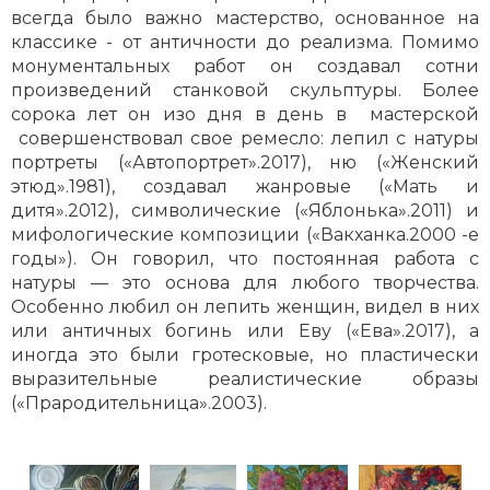
всегда было важно мастерство, основанное на
классике - от античности до реализма. Помимо
монументальных работ он создавал сотни
произведений станковой скульптуры. Более
сорока лет он изо дня в день в мастерской
совершенствовал свое ремесло: лепил с натуры
портреты («Автопортрет».2017), ню («Женский
этюд».1981), создавал жанровые («Мать и
дитя».2012), символические («Яблонька».2011) и
мифологические композиции («Вакханка.2000 -е
годы»). Он говорил, что постоянная работа с
натуры — это основа для любого творчества.
Особенно любил он лепить женщин, видел в них
или античных богинь или Еву («Ева».2017), а
иногда это были гротесковые, но пластически
выразительные реалистические образы
(«Прародительница».2003).